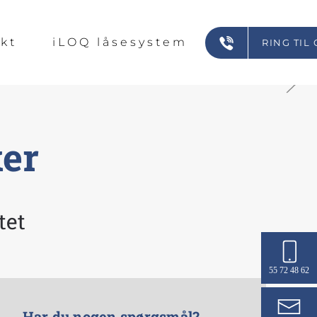
kt
iLOQ låsesystem
RING TIL 
er
tet
55 72 48 62
Har du nogen spørgsmål?