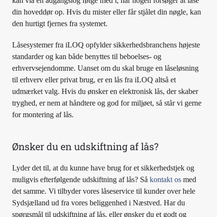
kan via en adgangslog følge med i, når nogen forsøger at låse
din hoveddør op. Hvis du mister eller får stjålet din nøgle, kan
den hurtigt fjernes fra systemet.
Låsesystemer fra iLOQ opfylder sikkerhedsbranchens højeste
standarder og kan både benyttes til beboelses- og
erhvervsejendomme. Uanset om du skal bruge en låseløsning
til erhverv eller privat brug, er en lås fra iLOQ altså et
udmærket valg. Hvis du ønsker en elektronisk lås, der skaber
tryghed, er nem at håndtere og god for miljøet, så står vi gerne
for montering af lås.
Ønsker du en udskiftning af lås?
Lyder det til, at du kunne have brug for et sikkerhedstjek og
muligvis efterfølgende udskiftning af lås? Så
kontakt os
med
det samme. Vi tilbyder vores låseservice til kunder over hele
Sydsjælland ud fra vores beliggenhed i Næstved. Har du
spørgsmål til udskiftning af lås, eller ønsker du et godt og